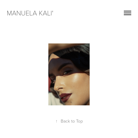
MANUELA KALI'  
↑
Back to Top