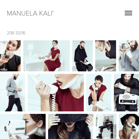
MANUELA KALI'  
208 SS/16