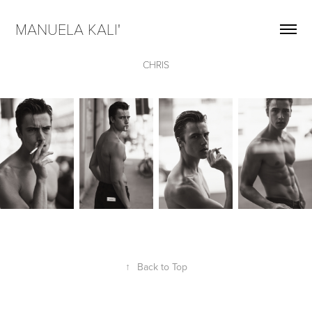
MANUELA KALI'  
CHRIS
↑
Back to Top