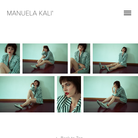
MANUELA KALI'  
↑
Back to Top